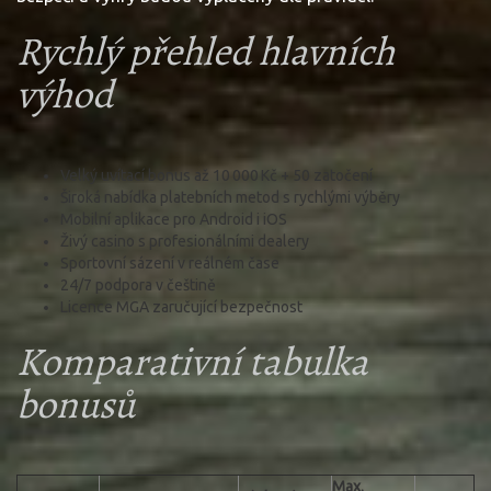
Rychlý přehled hlavních
výhod
Velký uvítací bonus až 10 000 Kč + 50 zatočení
Široká nabídka platebních metod s rychlými výběry
Mobilní aplikace pro Android i iOS
Živý casino s profesionálními dealery
Sportovní sázení v reálném čase
24/7 podpora v češtině
Licence MGA zaručující bezpečnost
Komparativní tabulka
bonusů
Max.