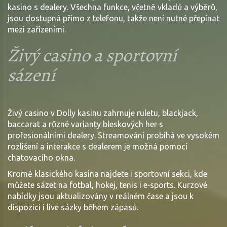
kasino s dealery. Všechna funkce, včetně vkladů a výběrů,
jsou dostupná přímo z telefonu, takže není nutné přepínat
mezi zařízeními.
Živý casino a sportovní
sázení
Živý casino v Dolly kasinu zahrnuje ruletu, blackjack,
baccarat a různé varianty bleskových her s
profesionálními dealery. Streamování probíhá ve vysokém
rozlišení a interakce s dealerem je možná pomocí
chatovacího okna.
Kromě klasického kasina najdete i sportovní sekci, kde
můžete sázet na fotbal, hokej, tenis i e‑sports. Kurzové
nabídky jsou aktualizovány v reálném čase a jsou k
dispozici i live sázky během zápasů.