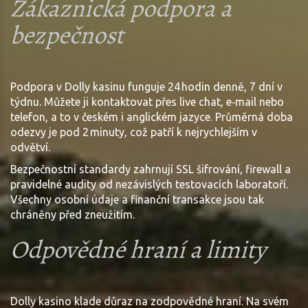
Zákaznická podpora a
bezpečnost
Podpora v Dolly kasinu funguje 24 hodin denně, 7 dní v
týdnu. Můžete ji kontaktovat přes live chat, e‑mail nebo
telefon, a to v českém i anglickém jazyce. Průměrná doba
odezvy je pod 2 minuty, což patří k nejrychlejším v
odvětví.
Bezpečnostní standardy zahrnují SSL šifrování, firewall a
pravidelné audity od nezávislých testovacích laboratoří.
Všechny osobní údaje a finanční transakce jsou tak
chráněny před zneužitím.
Odpovědné hraní a limity
Dolly kasino klade důraz na zodpovědné hraní. Na svém