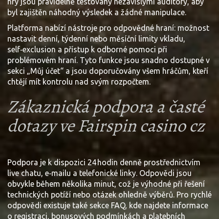
hry jsou pravidelně testovány nezávislými auditory, aby
byl zajištěn náhodný výsledek a žádné manipulace.
Platforma nabízí nástroje pro odpovědné hraní: možnost
nastavit denní, týdenní nebo měsíční limity vkladu,
self‑exclusion a přístup k odborné pomoci při
problémovém hraní. Tyto funkce jsou snadno dostupné v
sekci „Můj účet“ a jsou doporučovány všem hráčům, kteří
chtějí mít kontrolu nad svým rozpočtem.
Zákaznická podpora a časté
dotazy ve Fairspin casino cz
Podpora je k dispozici 24 hodin denně prostřednictvím
live chatu, e‑mailu a telefonické linky. Odpovědi jsou
obvykle během několika minut, což je výhodné při řešení
technických potíží nebo otázek ohledně výběrů. Pro rychlé
odpovědi existuje také sekce FAQ, kde najdete informace
o registraci, bonusových podmínkách a platebních