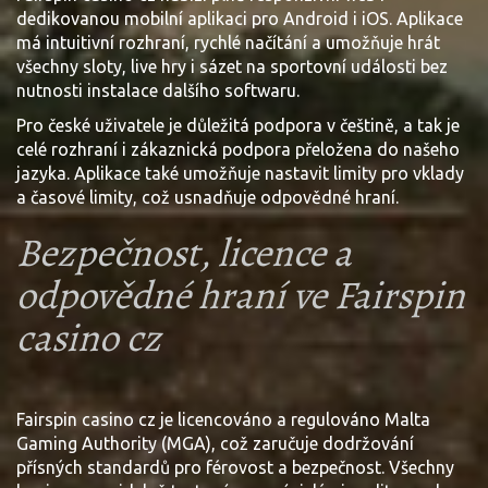
dedikovanou mobilní aplikaci pro Android i iOS. Aplikace
má intuitivní rozhraní, rychlé načítání a umožňuje hrát
všechny sloty, live hry i sázet na sportovní události bez
nutnosti instalace dalšího softwaru.
Pro české uživatele je důležitá podpora v češtině, a tak je
celé rozhraní i zákaznická podpora přeložena do našeho
jazyka. Aplikace také umožňuje nastavit limity pro vklady
a časové limity, což usnadňuje odpovědné hraní.
Bezpečnost, licence a
odpovědné hraní ve Fairspin
casino cz
Fairspin casino cz je licencováno a regulováno Malta
Gaming Authority (MGA), což zaručuje dodržování
přísných standardů pro férovost a bezpečnost. Všechny