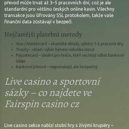
převod může trvat až 3–5 pracovních dní, což je ale
standardní pro většinu českých online kasin. Všechny
transakce jsou šifrovány SSL protokolem, takže vaše
finanční data zůstávají v bezpečí.
Nejčastější platební metody
Visa / Mastercard – okamžité vklady, výběry 1‑2 pracovní dny
Trustly – vklad i výběr během několika minut
Paysafecard – ideální pro hráče, kteří nechtějí sdílet bankovní
údaje
Bankovní převod – nejpomalejší, ale bezpečný
Live casino a sportovní
sázky – co najdete ve
Fairspin casino cz
Live casino sekce nabízí stolní hry s živými krupiéry –